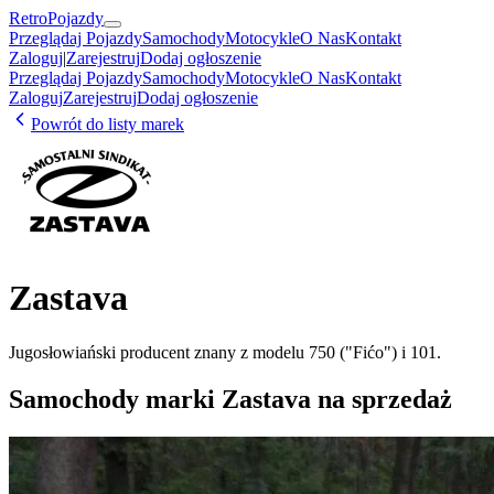
RetroPojazdy
Przeglądaj Pojazdy
Samochody
Motocykle
O Nas
Kontakt
Zaloguj
|
Zarejestruj
Dodaj ogłoszenie
Przeglądaj Pojazdy
Samochody
Motocykle
O Nas
Kontakt
Zaloguj
Zarejestruj
Dodaj ogłoszenie
Powrót do listy marek
Zastava
Jugosłowiański producent znany z modelu 750 ("Fićo") i 101.
Samochody marki
Zastava
na sprzedaż