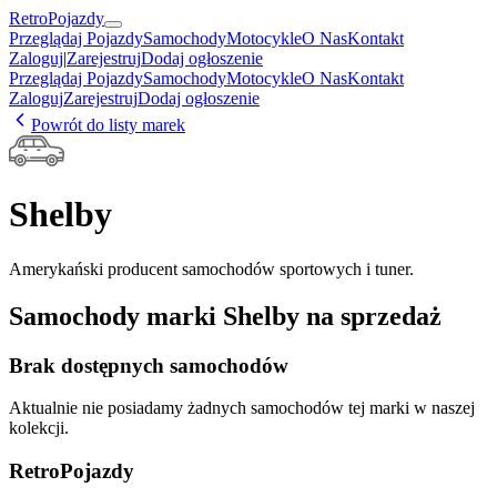
RetroPojazdy
Przeglądaj Pojazdy
Samochody
Motocykle
O Nas
Kontakt
Zaloguj
|
Zarejestruj
Dodaj ogłoszenie
Przeglądaj Pojazdy
Samochody
Motocykle
O Nas
Kontakt
Zaloguj
Zarejestruj
Dodaj ogłoszenie
Powrót do listy marek
Shelby
Amerykański producent samochodów sportowych i tuner.
Samochody marki
Shelby
na sprzedaż
Brak dostępnych samochodów
Aktualnie nie posiadamy żadnych samochodów tej marki w naszej
kolekcji.
RetroPojazdy